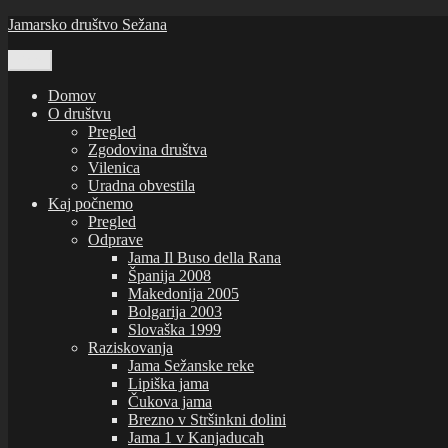
Skoči
Jamarsko društvo Sežana
na
vsebino
Meni
Domov
O društvu
Pregled
Zgodovina društva
Vilenica
Uradna obvestila
Kaj počnemo
Pregled
Odprave
Jama Il Buso della Rana
Španija 2008
Makedonija 2005
Bolgarija 2003
Slovaška 1999
Raziskovanja
Jama Sežanske reke
Lipiška jama
Čukova jama
Brezno v Stršinkni dolini
Jama 1 v Kanjaducah