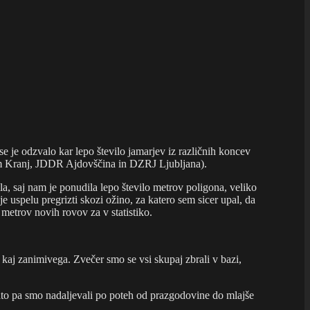
je odzvalo kar lepo število jamarjev iz različnih koncev
ium Kranj, JDDR Ajdovščina in DZRJ Ljubljana).
ila, saj nam je ponudila lepo število metrov poligona, veliko
e uspelu pregrizti skozi ožino, za katero sem sicer upal, da
metrov novih rovov za v statistiko.
je kaj zanimivega. Zvečer smo se vsi skupaj zbrali v bazi,
 nato pa smo nadaljevali po poteh od prazgodovine do mlajše