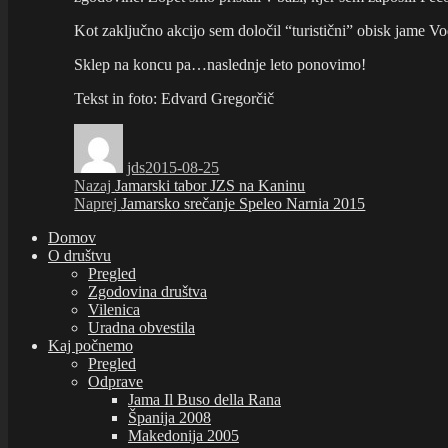
Kot zaključno akcijo sem določil “turistični” obisk jame Vod
Sklep na koncu pa…naslednje leto ponovimo!
Tekst in foto: Edvard Gregorčič
Avtor
Objavljeno
dne
jds
2015-08-25
Navigacija
Prejšnji
Nazaj
Jamarski tabor JZS na Kaninu
prispevek:
Naslednji
Naprej
Jamarsko srečanje Speleo Narnia 2015
prispevka
prispevek:
Domov
O društvu
Pregled
Zgodovina društva
Vilenica
Uradna obvestila
Kaj počnemo
Pregled
Odprave
Jama Il Buso della Rana
Španija 2008
Makedonija 2005