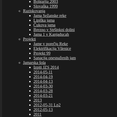
Bolgarija 2003
Slovaška 1999
Raziskovanja
Jama Sežanske reke
Lipiška jama
Čukova jama
Brezno v Stršinkni dolini
Jama 1 v Kanjaducah
Projekti
Jame v porečju Reke
Elektrifikacija Vilenice
Projekt 99
Sanacija onesnaženih jam
Jamarska šola
Izpiti JZS 2014
2014-05-11
2014-04-19
2014-04-13
2014-03-30
2014-03-28
2014-03-21
2013
2012-05-31 Lp2
2012-05-13
2011