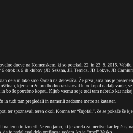
ne dneve na Komenskem, ki so potekali 22. in 23. 8. 2015. Vabilu se 
k ter 6 otrok iz 6-ih klubov (JD Sežana, JK Temica, JD Lokve, JD Carn
plan dela in tako smo štartali na delovišča. Že prva jama nas je presenet
inščinah, kjer sem že predhodno raziskoval in odkopal nadaljevanje, se j
in bo še potrebno kopati. Kljub vsemu se je tudi tam nabralo kar nekaj 
u in tudi tam pregledali in namerili zadostne metre za kataster.
ranpoti ter spoznavali teren okoli Komna ter “šnjofali”, če se pokaže še k
i na teren in izmerili še eno jamo, ki je zorela za meritve kar lep čas,
, da je nadaljeval delo prejšnega večera, ko je “trpel” Vasko.