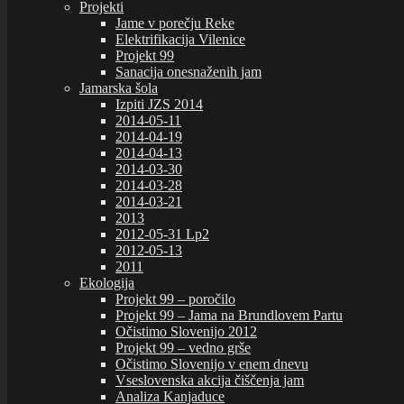
Projekti
Jame v porečju Reke
Elektrifikacija Vilenice
Projekt 99
Sanacija onesnaženih jam
Jamarska šola
Izpiti JZS 2014
2014-05-11
2014-04-19
2014-04-13
2014-03-30
2014-03-28
2014-03-21
2013
2012-05-31 Lp2
2012-05-13
2011
Ekologija
Projekt 99 – poročilo
Projekt 99 – Jama na Brundlovem Partu
Očistimo Slovenijo 2012
Projekt 99 – vedno grše
Očistimo Slovenijo v enem dnevu
Vseslovenska akcija čiščenja jam
Analiza Kanjaduce