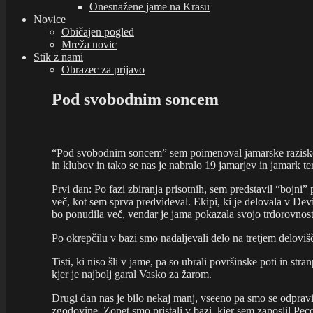
Onesnažene jame na Krasu
Novice
Običajen pogled
Mreža novic
Stik z nami
Obrazec za prijavo
Pod svobodnim soncem
“Pod svobodnim soncem” sem poimenoval jamarske raziskoval
in klubov in tako se nas je nabralo 19 jamarjev in jamar
Prvi dan: Po fazi zbiranja prisotnih, sem predstavil “bojni” 
več, kot sem sprva predvideval. Ekipi, ki je delovala v Dev
bo ponudila več, vendar je jama pokazala svojo trdorovnost 
Po okrepčilu v bazi smo nadaljevali delo na tretjem delovišč
Tisti, ki niso šli v jame, pa so ubrali površinske poti in st
kjer je najbolj garal Vasko za žarom.
Drugi dan nas je bilo nekaj manj, vseeno pa smo se odpravil
zgodovine. Zopet smo pristali v bazi, kjer sem zaposlil Peco