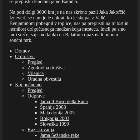
se prepustili lepotam jame Baradla.
Na poti dolgi 3600 km je na nas skrbno pazil Jaka Jakofčič.
Izneveril se nam je le enkrat, ko je skupaj z Valič
Benjaminom pobegnil v toplice, nas pa prepustil na milost in
nemilost dolgočasnega madžarskega mesteca. Imeli pa smo
tudi srečo, saj smo lahko na Balatonu opazovali popoln
sončni mrk.
Domov
O društvu
Pregled
Zgodovina društva
Vilenica
Uradna obvestila
Kaj počnemo
Pregled
Odprave
Jama Il Buso della Rana
Španija 2008
Makedonija 2005
Bolgarija 2003
Slovaška 1999
Raziskovanja
Jama Sežanske reke