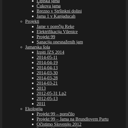
Lipiška jama
Čukova jama
Brezno v Stršinkni dolini
Jama 1 v Kanjaducah
Projekti
Jame v porečju Reke
Elektrifikacija Vilenice
Projekt 99
Sanacija onesnaženih jam
Jamarska šola
Izpiti JZS 2014
2014-05-11
2014-04-19
2014-04-13
2014-03-30
2014-03-28
2014-03-21
2013
2012-05-31 Lp2
2012-05-13
2011
Ekologija
Projekt 99 – poročilo
Projekt 99 – Jama na Brundlovem Partu
Očistimo Slovenijo 2012