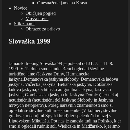
Onesnažene jame na Krasu
Novice
Običajen pogled
Mreža novic
Stik z nami
Obrazec za prijavo
Slovaška 1999
Jamarski treking Slovaška 99 je potekal od 31. 7. – 11. 8.
1999. V 12 dneh smo si udeleženci ogledali številne
turistične jame (Jaskyna Driny, Harmanecka
jaskyna,Demanovska jaskyna slobody, Demanovska ladova
jaskyna, Važecka jaskyna, Belianska jaskyna, Dobšinska
ladova jaskyna, Ochtinska aragonitna jaskyna, Jasovska
jaskyna, Gombasecka jaskyna in Jaskyna Domica) ter nekaj
neturističnih (neturistični del Jaskyne Slobody in Jaskyna
mrtvych netopierov). Poleg naravnih znamenitosti smo si
ogledali še številne kulturne spomenike (Vlkolinec, številne
gradove, med njimi Spyski hrad) ter speleološki muzej v
Liptovskem Mikulašu. Pot nas je zanesla tudi na Poljsko, kjer
smo si ogledali rudnik soli Wieliczka in Madžarsko, kjer smo