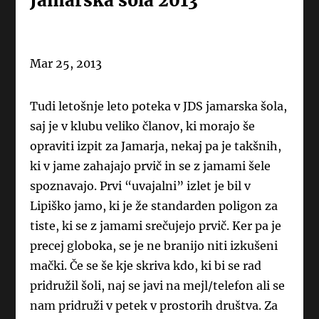
Jamarska šola 2013
Mar 25, 2013
Tudi letošnje leto poteka v JDS jamarska šola,
saj je v klubu veliko članov, ki morajo še
opraviti izpit za Jamarja, nekaj pa je takšnih,
ki v jame zahajajo prvič in se z jamami šele
spoznavajo. Prvi “uvajalni” izlet je bil v
Lipiško jamo, ki je že standarden poligon za
tiste, ki se z jamami srečujejo prvič. Ker pa je
precej globoka, se je ne branijo niti izkušeni
mački. Če se še kje skriva kdo, ki bi se rad
pridružil šoli, naj se javi na mejl/telefon ali se
nam pridruži v petek v prostorih društva. Za