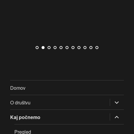
Domov
razširi
O društvu
pod-
meni
razširi
Kaj počnemo
pod-
meni
Pregled