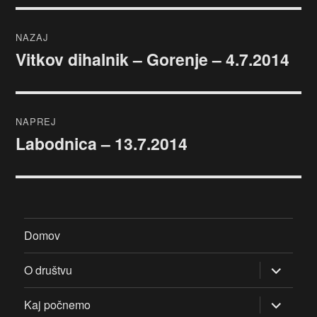
Navigacija
NAZAJ
prispevka
Vitkov dihalnik – Gorenje – 4.7.2014
Prejšnji
prispevek:
NAPREJ
Labodnica – 13.7.2014
Naslednji
prispevek:
Domov
razširi
O društvu
pod-
meni
razširi
Kaj počnemo
pod-