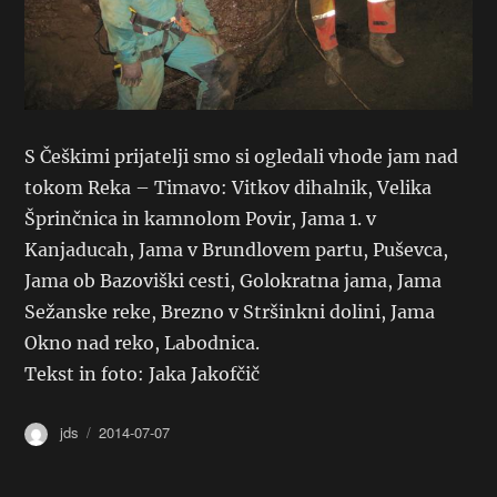
S Češkimi prijatelji smo si ogledali vhode jam nad
tokom Reka – Timavo: Vitkov dihalnik, Velika
Šprinčnica in kamnolom Povir, Jama 1. v
Kanjaducah, Jama v Brundlovem partu, Puševca,
Jama ob Bazoviški cesti, Golokratna jama, Jama
Sežanske reke, Brezno v Stršinkni dolini, Jama
Okno nad reko, Labodnica.
Tekst in foto: Jaka Jakofčič
Avtor
Objavljeno
jds
2014-07-07
dne