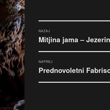
Navigacija
NAZAJ
prispevka
Mitjina jama – Jezeri
Prejšnji
prispevek:
NAPREJ
Prednovoletni Fabris
Naslednji
prispevek: