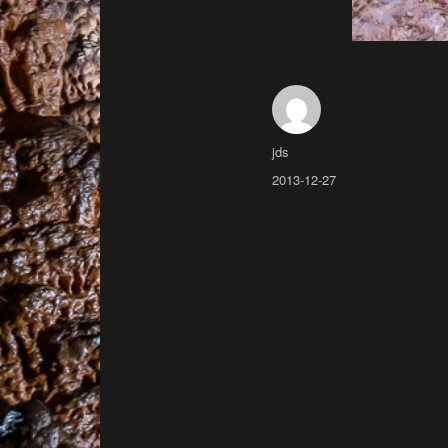
Avtor
jds
Objavljeno
2013-12-27
dne