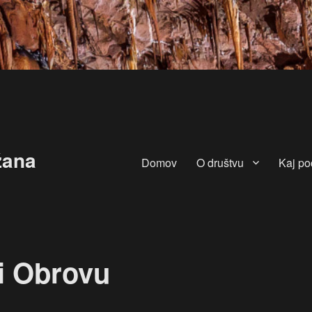
žana
Domov
O društvu
Kaj p
i Obrovu