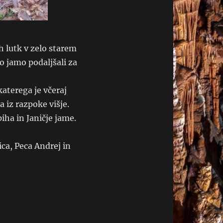
 lutk v zelo starem
o jamo podaljšali za
katerega je včeraj
a iz razpoke višje.
ha in Janičje jame.
ca, Peca Andrej in