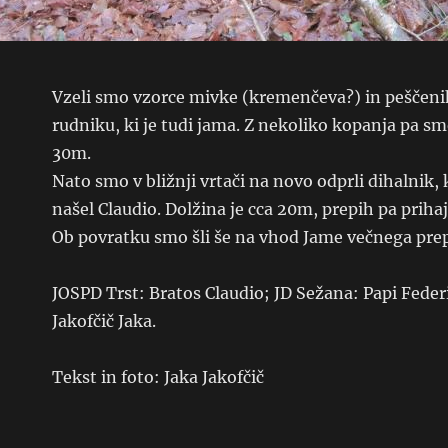
Vzeli smo vzorce mivke (kremenčeva?) in peščenih
rudniku, ki je tudi jama. Z nekoliko kopanja pa sm
30m.
Nato smo v bližnji vrtači na novo odprli dihalnik, 
našel Claudio. Dolžina je cca 20m, prepih pa prihaj
Ob povratku smo šli še na vhod Jame večnega prepi
JOSPD Trst: Bratos Claudio; JD Sežana: Papi Federi
Jakofčič Jaka.
Tekst in foto: Jaka Jakofčič