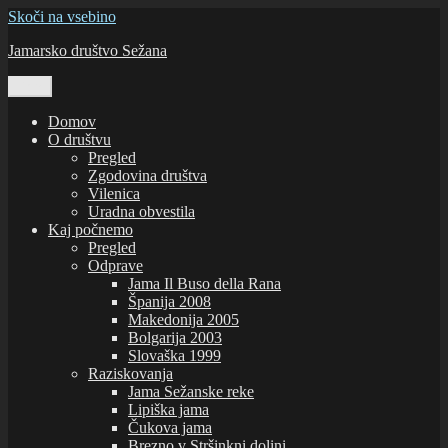
Skoči na vsebino
Jamarsko društvo Sežana
Meni
Domov
O društvu
Pregled
Zgodovina društva
Vilenica
Uradna obvestila
Kaj počnemo
Pregled
Odprave
Jama Il Buso della Rana
Španija 2008
Makedonija 2005
Bolgarija 2003
Slovaška 1999
Raziskovanja
Jama Sežanske reke
Lipiška jama
Čukova jama
Brezno v Stršinkni dolini