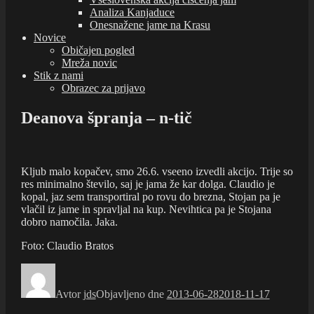
Analiza Kanjaduce
Onesnažene jame na Krasu
Novice
Običajen pogled
Mreža novic
Stik z nami
Obrazec za prijavo
Deanova špranja – n-tič
Kljub malo kopačev, smo 26.6. vseeno izvedli akcijo. Trije so
res minimalno število, saj je jama že kar dolga. Claudio je
kopal, jaz sem transportiral po rovu do brezna, Stojan pa je
vlačil iz jame in spravljal na kup. Nevihtica pa je Stojana
dobro namočila. Jaka.
Foto: Claudio Bratos
Avtor
jds
Objavljeno dne
2013-06-28
2018-11-17