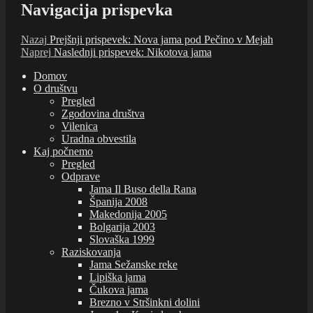
Navigacija prispevka
Nazaj
Prejšnji prispevek:
Nova jama pod Pečino v Mejah
Naprej
Naslednji prispevek:
Nikotova jama
Domov
O društvu
Pregled
Zgodovina društva
Vilenica
Uradna obvestila
Kaj počnemo
Pregled
Odprave
Jama Il Buso della Rana
Španija 2008
Makedonija 2005
Bolgarija 2003
Slovaška 1999
Raziskovanja
Jama Sežanske reke
Lipiška jama
Čukova jama
Brezno v Stršinkni dolini