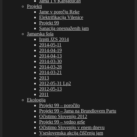
Jama 1 v Kanjaducah
Projekti
Jame v porečju Reke
Elektrifikacija Vilenice
Projekt 99
Sanacija onesnaženih jam
Jamarska šola
Izpiti JZS 2014
2014-05-11
2014-04-19
2014-04-13
2014-03-30
2014-03-28
2014-03-21
2013
2012-05-31 Lp2
2012-05-13
2011
Ekologija
Projekt 99 – poročilo
Projekt 99 – Jama na Brundlovem Partu
Očistimo Slovenijo 2012
Projekt 99 – vedno grše
Očistimo Slovenijo v enem dnevu
Vseslovenska akcija čiščenja jam