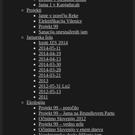
Jama 1 v Kanjaducah
Projekti
Jame v porečju Reke
Elektrifikacija Vilenice
Projekt 99
Sanacija onesnaženih jam
Jamarska šola
Izpiti JZS 2014
2014-05-11
2014-04-19
2014-04-13
2014-03-30
2014-03-28
2014-03-21
2013
2012-05-31 Lp2
2012-05-13
2011
Ekologija
Projekt 99 – poročilo
Projekt 99 – Jama na Brundlovem Partu
Očistimo Slovenijo 2012
Projekt 99 – vedno grše
Očistimo Slovenijo v enem dnevu
Vseslovenska akcija čiščenja jam